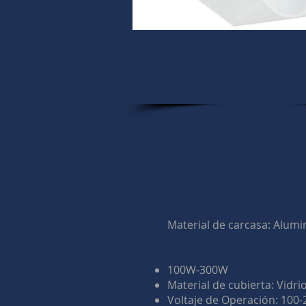
Material de carcasa: Alumi
100W-300W
Material de cubierta: Vidr
Voltaje de Operación: 100