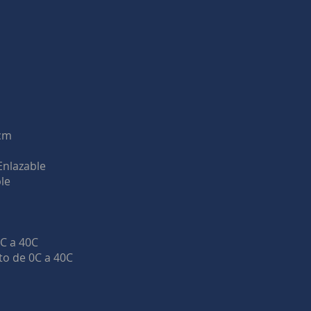
6cm
Enlazable
le
C a 40C
o de 0C a 40C