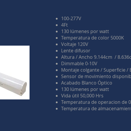
100-277V
4Ft
130 lúmenes por watt
Temperatura de color 5000K
Voltaje 120V
Lente difusor
Altura / Ancho 9.144cm / 8.63
Dimmable 0-10V
Montaje colgante / Superficie / 
Sensor de movimiento disponib
Acabado Blanco Óptico
130 lúmenes por watt
Vida útil 50,000 Hrs
Temperatura de operacion de 0
Temperatura de almacenamient