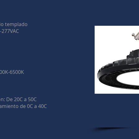
rio templado
0-277VAC
000K-6500K
n: De 20C a 50C
miento de 0C a 40C