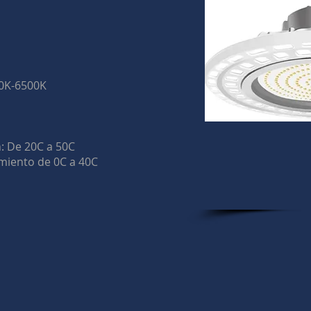
00K-6500K
: De 20C a 50C
iento de 0C a 40C