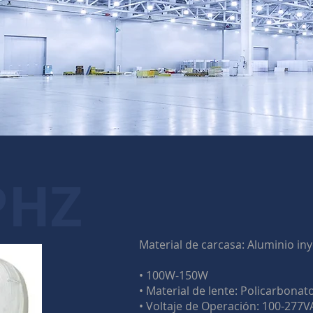
PHZ
Material de carcasa: Aluminio in
• 100W-150W​
• Material de lente: Policarbonat
• Voltaje de Operación: 100-277