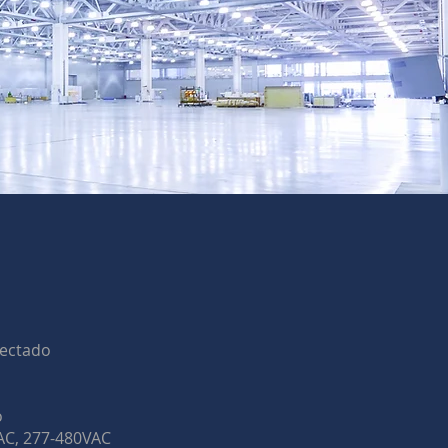
yectado
o
VAC, 277-480VAC